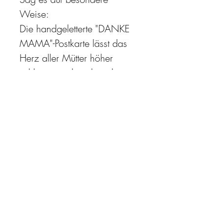
Weise:
Die handgeletterte "DANKE 
MAMA"-Postkarte lässt das 
Herz aller Mütter höher 
schlagen und zaubert ihnen 
ein Lächeln ins Gesicht. 
Ob als liebe Botschaft oder 
kleine Deko – ein echtes 
Herzensstück!
PRODUKTINFO
Größe: B 10,5 cm x H 14,8 cm, 
Postkarten-Chromokarton 300g, 
Vorderseite: weiß, Rückseite: matt und 
beschreibbar, maximale Steifigkeit.