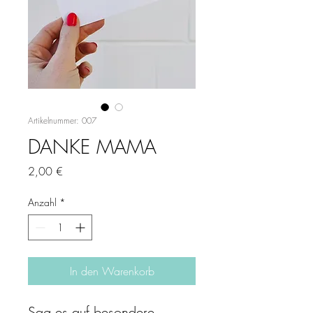
Artikelnummer: 007
DANKE MAMA
Preis
2,00 €
Anzahl
*
In den Warenkorb
Sag es auf besondere 